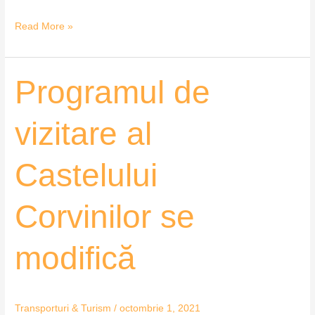
Read More »
Programul
Programul de
de
vizitare
vizitare al
al
Castelului
Castelului
Corvinilor
se
modifică
Corvinilor se
modifică
Transporturi & Turism
/
octombrie 1, 2021