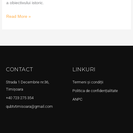
a obiectivului istoric.
Read More »
CONTACT
LINKURI
Strada 1 Decembrie nr.36,
Termeni și condiții
Timișoara
Politica de confidențialitate
+40 723 275 354
ANPC
qubtvtimisoara@gmail.com