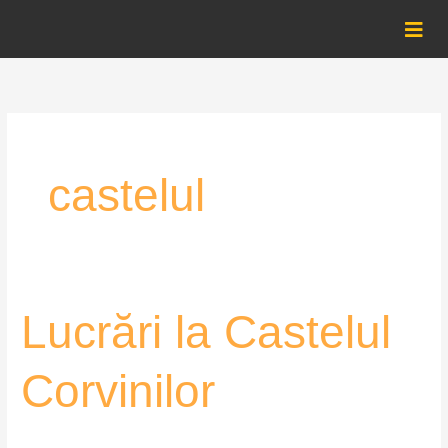
Skip
to
content
castelul
Lucrări
Lucrări la Castelul
la
Castelul
Corvinilor
Corvinilor