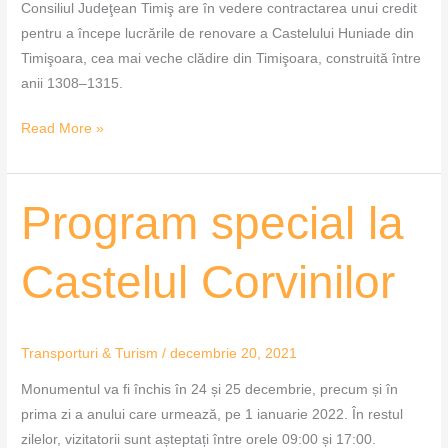
Consiliul Judeţean Timiş are în vedere contractarea unui credit
pentru a începe lucrările de renovare a Castelului Huniade din
Timişoara, cea mai veche clădire din Timişoara, construită între
anii 1308–1315.
Read More »
Program
Program special la
special
la
Castelul Corvinilor
Castelul
Corvinilor
Transporturi & Turism
/
decembrie 20, 2021
Monumentul va fi închis în 24 și 25 decembrie, precum și în
prima zi a anului care urmează, pe 1 ianuarie 2022. În restul
zilelor, vizitatorii sunt așteptați între orele 09:00 și 17:00.