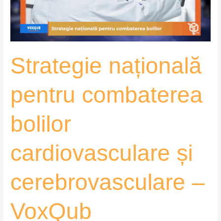
și
cerebrovasculare
–
VoxQub
Strategie națională
pentru combaterea
bolilor
cardiovasculare și
cerebrovasculare –
VoxQub