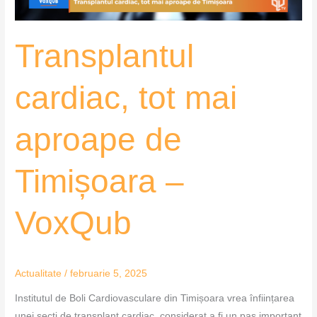
VoxQub
Transplantul
cardiac, tot mai
aproape de
Timișoara –
VoxQub
Actualitate
/
februarie 5, 2025
Institutul de Boli Cardiovasculare din Timișoara vrea înființarea
unei secți de transplant cardiac, considerat a fi un pas important