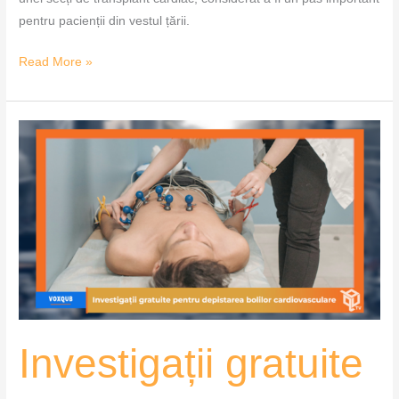
pentru pacienții din vestul țării.
Read More »
Investigații
gratuite
pentru
depistarea
bolilor
cardiovasculare
–
VoxQub
Investigații gratuite