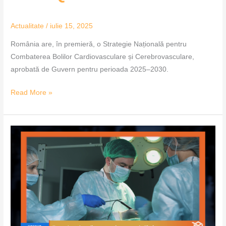
Actualitate
/
iulie 15, 2025
România are, în premieră, o Strategie Națională pentru
Combaterea Bolilor Cardiovasculare și Cerebrovasculare,
aprobată de Guvern pentru perioada 2025–2030.
Read More »
Transplantul
cardiac,
tot
mai
aproape
de
Timișoara
–