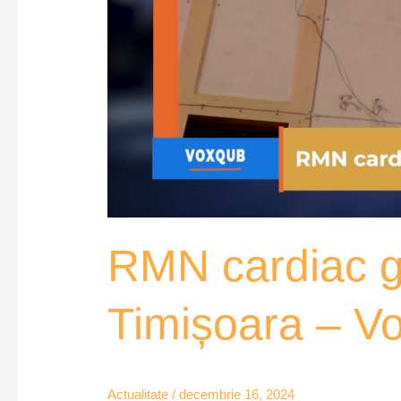
RMN cardiac gr
Timișoara – V
Actualitate
/
decembrie 16, 2024