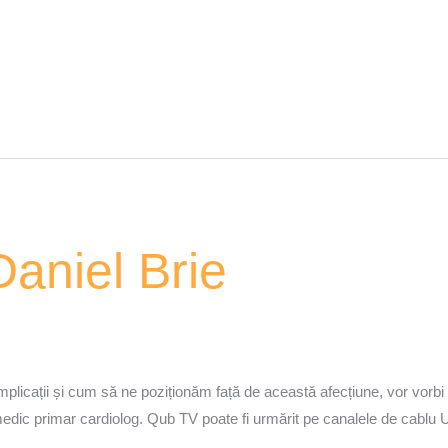
aniel Brie
1
mplicații și cum să ne poziționăm față de această afecțiune, vor vorbi
, medic primar cardiolog. Qub TV poate fi urmărit pe canalele de cabl