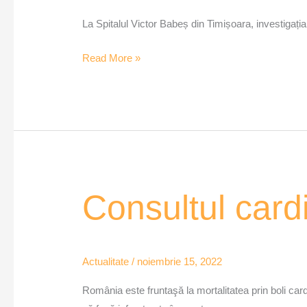
La Spitalul Victor Babeș din Timișoara, investigația
Read More »
Consultul
Consultul card
cardiologic
la
copii
Actualitate
/
noiembrie 15, 2022
–
MozaiQub
România este fruntaşă la mortalitatea prin boli card