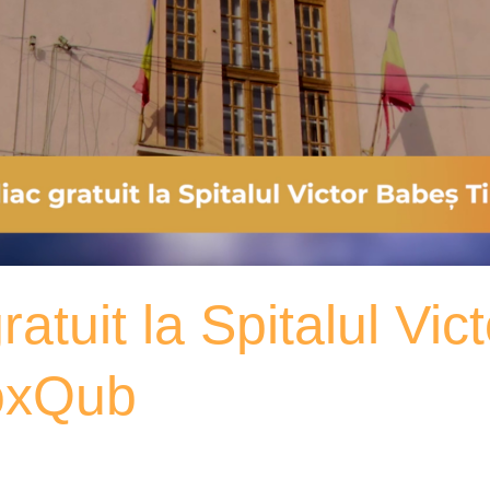
atuit la Spitalul Vic
oxQub