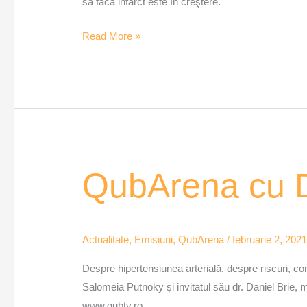
să facă infarct este în creştere.
Read More »
QubArena
QubArena cu D
cu
Daniel
Brie
Actualitate
,
Emisiuni
,
QubArena
/
februarie 2, 202
Despre hipertensiunea arterială, despre riscuri, co
Salomeia Putnoky și invitatul său dr. Daniel Brie
www.qubtv.ro.