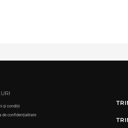
KURI
TRI
 și condiții
a de confidențialitate
TRI