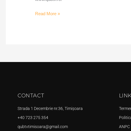
Read More »
CONTACT
LIN
Strada 1 Decembrie nr.36, Timișoara
Termeni
+40 723 275 354
Politic
qubtvtimisoara@gmail.com
ANPC