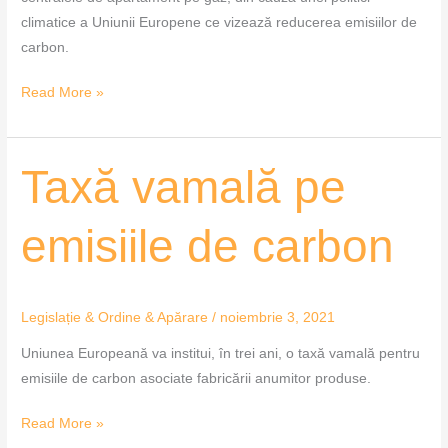
climatice a Uniunii Europene ce vizează reducerea emisiilor de
carbon.
Read More »
Taxă
Taxă vamală pe
vamală
pe
emisiile de carbon
emisiile
de
carbon
Legislație & Ordine & Apărare
/
noiembrie 3, 2021
Uniunea Europeană va institui, în trei ani, o taxă vamală pentru
emisiile de carbon asociate fabricării anumitor produse.
Read More »