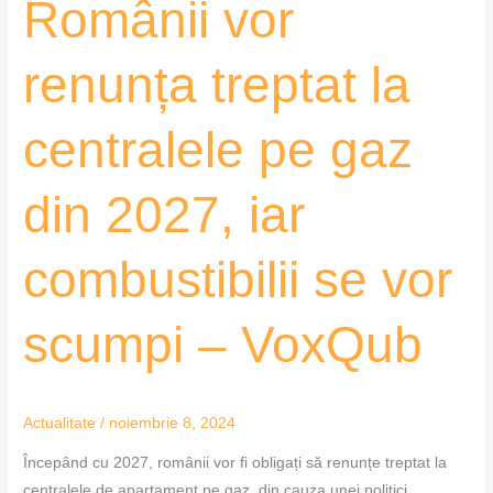
Românii vor
iar
combustibilii
se
renunța treptat la
vor
scumpi
centralele pe gaz
–
VoxQub
din 2027, iar
combustibilii se vor
scumpi – VoxQub
Actualitate
/
noiembrie 8, 2024
Începând cu 2027, românii vor fi obligați să renunțe treptat la
centralele de apartament pe gaz, din cauza unei politici