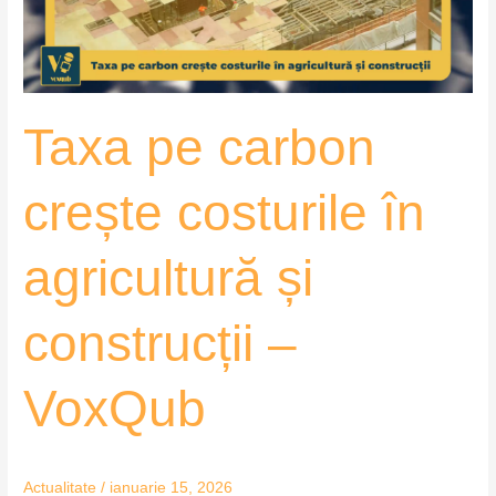
agricultură
și
construcții
–
Taxa pe carbon
VoxQub
crește costurile în
agricultură și
construcții –
VoxQub
Actualitate
/
ianuarie 15, 2026