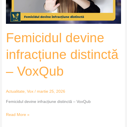
Femicidul devine
infracțiune distinctă
– VoxQub
Actualitate
,
Vox
/
martie 25, 2026
Femicidul devine infracțiune distinctă – VoxQub
Read More »