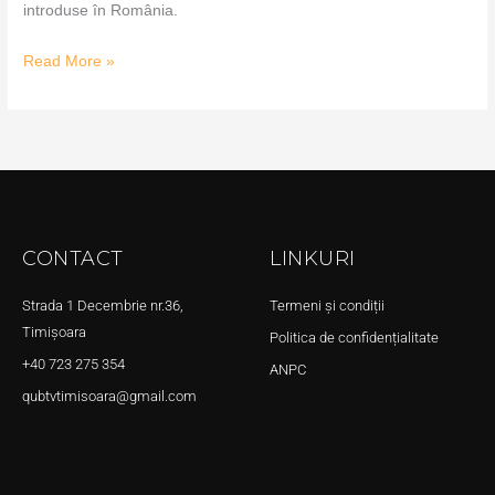
introduse în România.
Read More »
CONTACT
LINKURI
Strada 1 Decembrie nr.36,
Termeni și condiții
Timișoara
Politica de confidențialitate
+40 723 275 354
ANPC
qubtvtimisoara@gmail.com