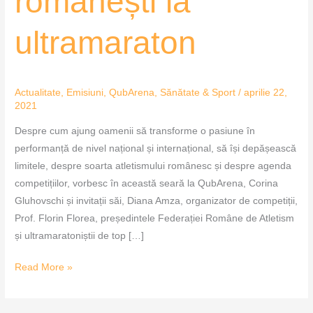
românești la
ultramaraton
Actualitate
,
Emisiuni
,
QubArena
,
Sănătate & Sport
/
aprilie 22,
2021
Despre cum ajung oamenii să transforme o pasiune în
performanță de nivel național și internațional, să își depășească
limitele, despre soarta atletismului românesc și despre agenda
competițiilor, vorbesc în această seară la QubArena, Corina
Gluhovschi și invitații săi, Diana Amza, organizator de competiții,
Prof. Florin Florea, președintele Federației Române de Atletism
și ultramaratoniștii de top […]
Read More »