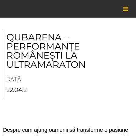
Skip
to
content
QUBARENA –
PERFORMANȚE
ROMÂNEȘTI LA
ULTRAMARATON
DATĂ
22.04.21
Despre cum ajung oamenii să transforme o pasiune