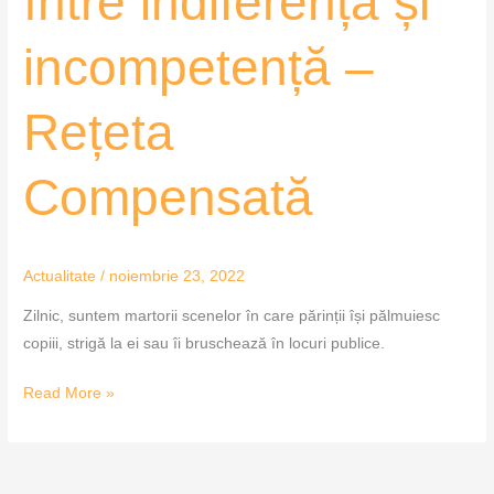
între indiferență și
și
incompetență
incompetență –
–
Rețeta
Rețeta
Compensată
Compensată
Actualitate
/
noiembrie 23, 2022
Zilnic, suntem martorii scenelor în care părinții își pălmuiesc
copiii, strigă la ei sau îi bruschează în locuri publice.
Read More »