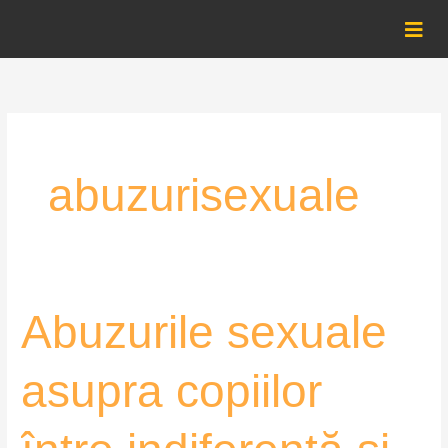
Skip
to
content
abuzurisexuale
Abuzurile
Abuzurile sexuale
sexuale
asupra
asupra copiilor
copiilor
între
indiferență