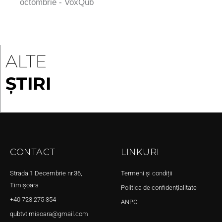
octombrie - VoxQub
ALTE
ȘTIRI
CONTACT
LINKURI
Strada 1 Decembrie nr.36,
Termeni și condiții
Timișoara
Politica de confidențialitate
+40 723 275 354
ANPC
qubtvtimisoara@gmail.com