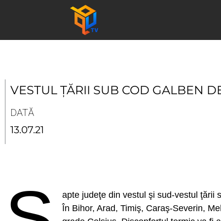
Skip
to
content
VESTUL ȚĂRII SUB COD GALBEN D
DATĂ
13.07.21
Ş
apte judeţe din vestul şi sud-vestul ţări
În Bihor, Arad, Timiş, Caraş-Severin, Meh