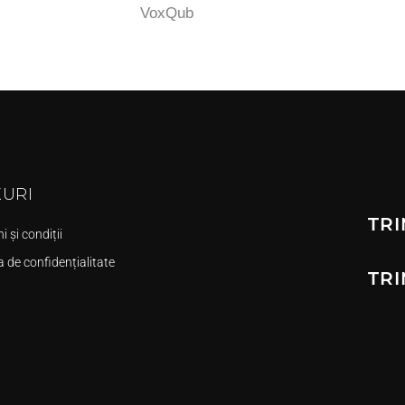
VoxQub
KURI
TRI
 și condiții
a de confidențialitate
TRI