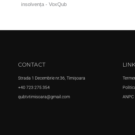
insolvența - VoxQub
CONTACT
LIN
Strada 1 Decembrie nr.36, Timișoara
Termeni
+40 723 275 354
Politic
qubtvtimisoara@gmail.com
ANPC