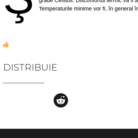
grade Celsius. Disconfortul termic va fi 
Temperaturile minime vor fi, în general î
DISTRIBUIE