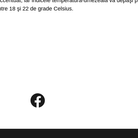
accentuat, iar indicele temperatură-umezeală va depăşi pra
ntre 18 şi 22 de grade Celsius.