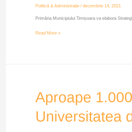
urbană
Politică & Administrație
/
decembrie 14, 2021
la
Timișoara
Primăria Municipiului Timișoara va elabora Strategi
Read More »
Aproape
Aproape 1.000 
1.000
studenți
Universitatea 
cu
bursă
socială