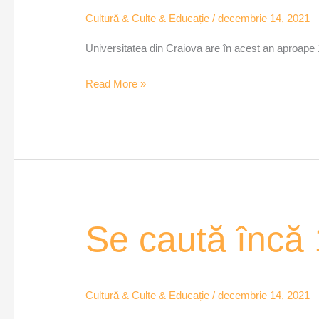
la
Cultură & Culte & Educație
/
decembrie 14, 2021
Universitatea
Universitatea din Craiova are în acest an aproape 
din
Craiova
Read More »
Se
Se caută încă 1
caută
încă
100
Cultură & Culte & Educație
/
decembrie 14, 2021
de