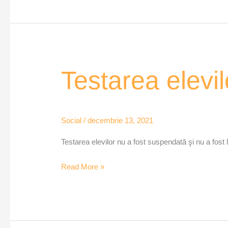
Testarea
Testarea elevi
elevilor
nu
a
Social
/
decembrie 13, 2021
fost
suspendată
Testarea elevilor nu a fost suspendată şi nu a fost 
Read More »