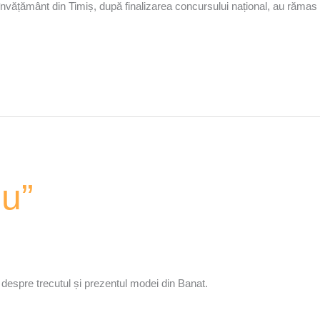
 învățământ din Timiș, după finalizarea concursului național, au rămas p
u”
 despre trecutul și prezentul modei din Banat.