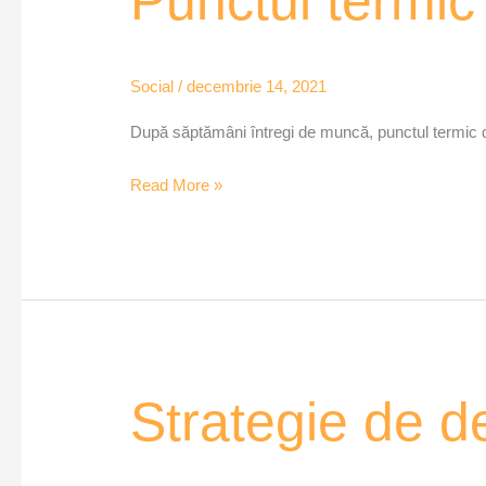
Punctul termic 
termic
Dacia,
transformat
Social
/
decembrie 14, 2021
de
tineri
După săptămâni întregi de muncă, punctul termic d
Read More »
Strategie
Strategie de d
de
dezvoltare