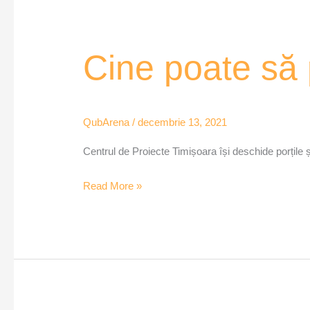
Cine
Cine poate să
poate
să
primească
QubArena
/
decembrie 13, 2021
finanțare?
–
Centrul de Proiecte Timișoara își deschide porțile și
QubArena
Read More »