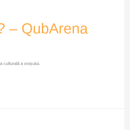
e? – QubArena
a culturală a orașului.