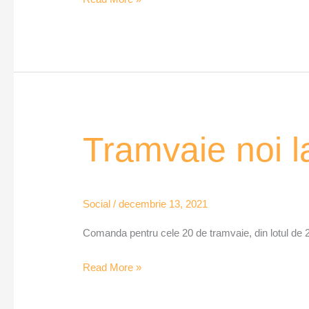
Tramvaie
Tramvaie noi l
noi
la
Timişoara
Social
/
decembrie 13, 2021
Comanda pentru cele 20 de tramvaie, din lotul de 21
Read More »