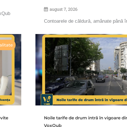
august 7, 2026
oxQub
Contoarele de căldură, amânate până 
litate
vite
Noile tarife de drum intră în vigoare d
VoxQub