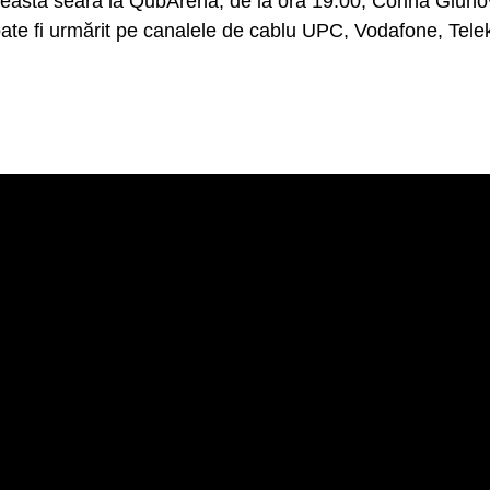
 această seară la QubArena, de la ora 19:00, Corina Gluh
poate fi urmărit pe canalele de cablu UPC, Vodafone, Tel