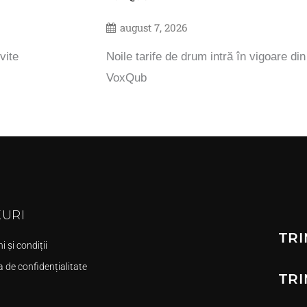
august 7, 2026
vite
Noile tarife de drum intră în vigoare di
VoxQub
KURI
TRI
 și condiții
a de confidențialitate
TRI