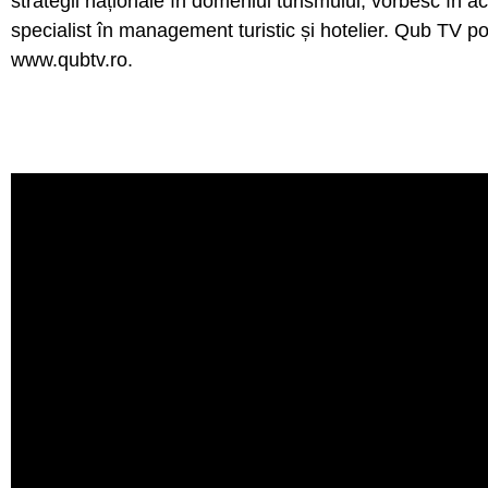
strategii naționale în domeniul turismului, vorbesc în
specialist în management turistic și hotelier. Qub TV 
www.qubtv.ro.