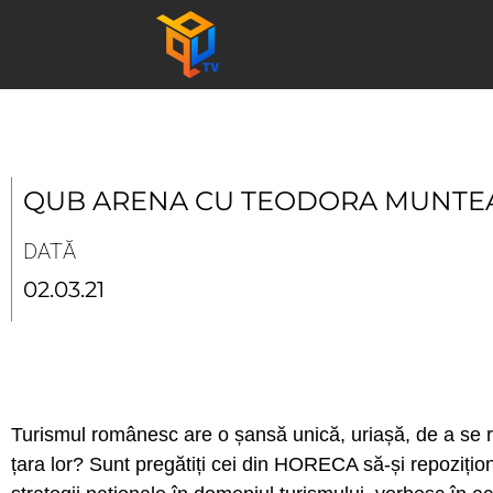
Skip
to
content
QUB ARENA CU TEODORA MUNTE
DATĂ
02.03.21
Turismul românesc are o șansă unică, uriașă, de a se rei
țara lor? Sunt pregătiți cei din HORECA să-și repozițio