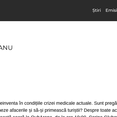
Știri
Emisi
ANU
nventa în condițiile crizei medicale actuale. Sunt pregăti
neze afacerile și să-și primească turiștii? Despre toate a