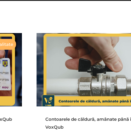
litate
VoxQub
Contoarele de căldură, amânate până 
VoxQub