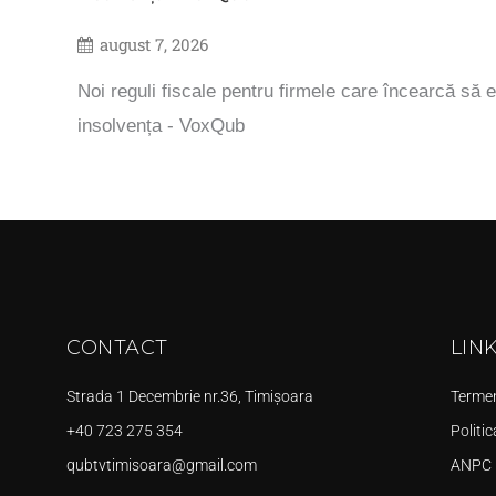
august 7, 2026
Noi reguli fiscale pentru firmele care încearcă să e
insolvența - VoxQub
CONTACT
LIN
Strada 1 Decembrie nr.36, Timișoara
Termeni
+40 723 275 354
Politic
qubtvtimisoara@gmail.com
ANPC