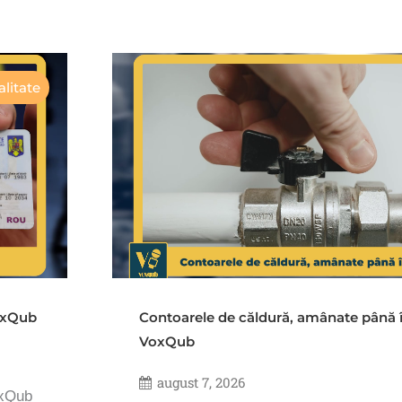
litate
VoxQub
Contoarele de căldură, amânate până 
VoxQub
august 7, 2026
oxQub