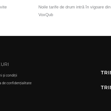
vite
Noile tarife de drum intră în vigoare di
VoxQub
KURI
TRI
 și condiții
a de confidențialitate
TRI