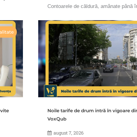
Contoarele de căldură, amânate până 
litate
vite
Noile tarife de drum intră în vigoare d
VoxQub
august 7, 2026