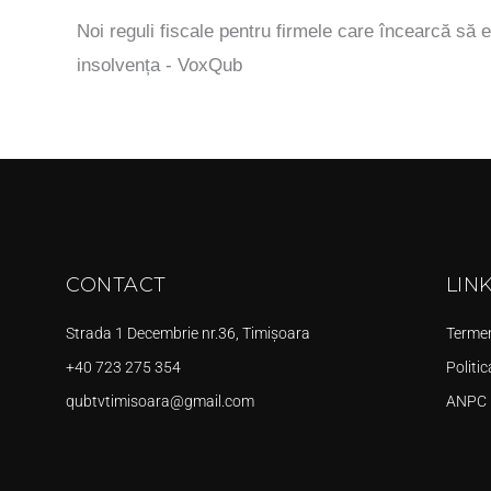
Noi reguli fiscale pentru firmele care încearcă să e
insolvența - VoxQub
CONTACT
LIN
Strada 1 Decembrie nr.36, Timișoara
Termeni
+40 723 275 354
Politic
qubtvtimisoara@gmail.com
ANPC