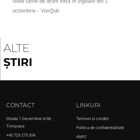
Noile tarife de drum intră în vigoare din 1
octombrie - VoxQub
ALTE
ȘTIRI
CONTACT
LINKURI
Strada 1 Decembrie nr.36,
Termeni și condiții
Timișoara
Politica de confidențialitate
+40 723 275 354
ANPC