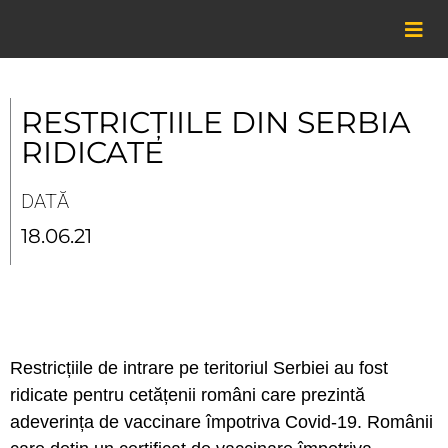
Skip
to
content
RESTRICȚIILE DIN SERBIA
RIDICATE
DATĂ
18.06.21
Restricțiile de intrare pe teritoriul Serbiei au fost
ridicate pentru cetățenii români care prezintă
adeverința de vaccinare împotriva Covid-19. Românii