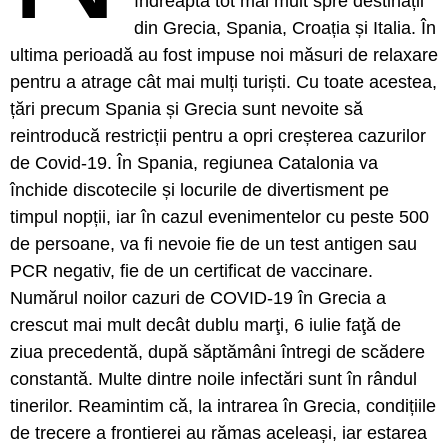
îndreaptă tot mai mult spre destinații
din Grecia, Spania, Croația și Italia. În
ultima perioadă au fost impuse noi măsuri de relaxare
pentru a atrage cât mai mulți turiști. Cu toate acestea,
țări precum Spania și Grecia sunt nevoite să
reintroducă restricții pentru a opri creșterea cazurilor
de Covid-19. În Spania, regiunea Catalonia va
închide discotecile și locurile de divertisment pe
timpul nopții, iar în cazul evenimentelor cu peste 500
de persoane, va fi nevoie fie de un test antigen sau
PCR negativ, fie de un certificat de vaccinare.
Numărul noilor cazuri de COVID-19 în Grecia a
crescut mai mult decât dublu marţi, 6 iulie faţă de
ziua precedentă, după săptămâni întregi de scădere
constantă. Multe dintre noile infectări sunt în rândul
tinerilor. Reamintim că, la intrarea în Grecia, condițiile
de trecere a frontierei au rămas aceleași, iar estarea