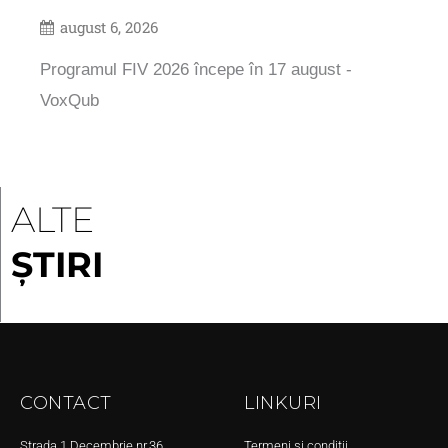
august 6, 2026
Programul FIV 2026 începe în 17 august -
VoxQub
ALTE
ȘTIRI
CONTACT
LINKURI
Strada 1 Decembrie nr.36,
Termeni și condiții