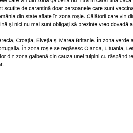
nele care vin din zona galbenă nu intră în carantină dacă
nt scutite de carantină doar persoanele care sunt vaccin
ânia din state aflate în zona roșie. Călătorii care vin d
ină şi nici nu mai sunt obligaţi să prezinte vreo dovadă a t
Grecia, Croația, Elveția și Marea Britanie. În zona verde
ortugalia. În zona roșie se regăsesc Olanda, Lituania, Le
elor din zona galbenă din cauza unei tulpini cu răspândire
t.