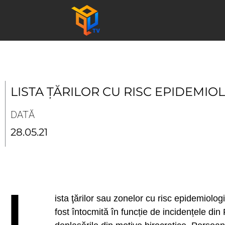
Skip
to
content
LISTA ȚĂRILOR CU RISC EPIDEMIO
DATĂ
28.05.21
L
ista ţărilor sau zonelor cu risc epidemiolog
fost întocmită în funcție de incidențele din