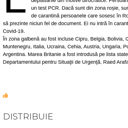
deplasările din motive birocratice. Persoa
un test PCR. Dacă sunt din zona roșie, su
de carantină persoanele care sosesc în Rom
să prezinte niciun fel de document. Ei nu intră în carant
Covid-19.
În zona galbenă au fost incluse Cipru, Belgia, Bolivia, 
Muntenegru, Italia, Ucraina, Cehia, Austria, Ungaria, P
Argentina. Marea Britanie a fost introdusă pe lista stat
Departamentului pentru Situaţii de Urgenţă, Raed Arafa
DISTRIBUIE