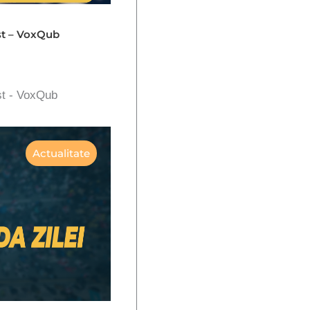
st – VoxQub
st - VoxQub
Actualitate