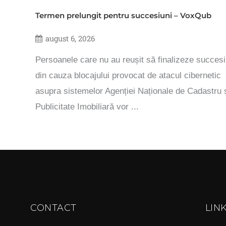
Termen prelungit pentru succesiuni – VoxQub
august 6, 2026
Persoanele care nu au reușit să finalizeze succesi
din cauza blocajului provocat de atacul cibernetic
asupra sistemelor Agenției Naționale de Cadastru 
Publicitate Imobiliară vor ...
CONTACT
LIN