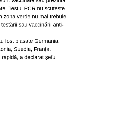
 sunt vaccinate sau prezintă
ate. Testul PCR nu scutește
in zona verde nu mai trebuie
estării sau vaccinării anti-
 au fost plasate Germania,
tonia, Suedia, Franța,
 rapidă, a declarat şeful