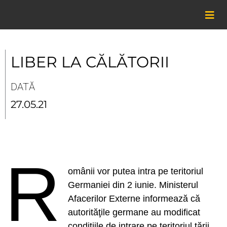
Skip
to
content
LIBER LA CĂLĂTORII
DATĂ
27.05.21
R
omânii vor putea intra pe teritoriul
Germaniei din 2 iunie. Ministerul
Afacerilor Externe informează că
autorităţile germane au modificat
condiţiile de intrare pe teritoriul țării