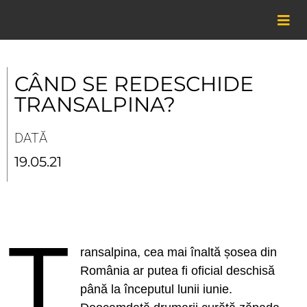
Skip
to
content
CÂND SE REDESCHIDE
TRANSALPINA?
DATĂ
19.05.21
T
ransalpina, cea mai înaltă șosea din
România ar putea fi oficial deschisă
până la începutul lunii iunie.