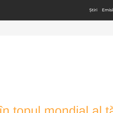
Știri
Emisi
 topul mondial al ță