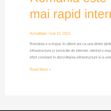
în
mai rapid inte
topul
mondial
al
țărilor
Actualitate
/
mai 15, 2023
cu
România s-a impus în ultimii ani ca una dintre țăril
cel
infrastructura și serviciile de internet, oferind o ex
mai
efort constant în dezvoltarea infrastructurii și a une
rapid
internet
Read More »
–
MozaiQub