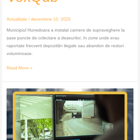
Actualitate
/
decembrie 10, 2025
Municipiul Hunedoara a instalat camere de supraveghere la
șase puncte de colectare a deșeurilor, în zone unde erau
raportate frecvent depozitări ilegale sau abandon de resturi
voluminoase.
Read More »
Camerele
video
din
orașe
vor
deveni
radare