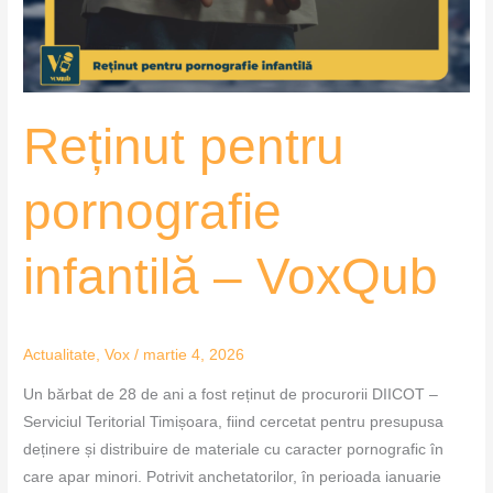
Reținut pentru
pornografie
infantilă – VoxQub
Actualitate
,
Vox
/
martie 4, 2026
Un bărbat de 28 de ani a fost reținut de procurorii DIICOT –
Serviciul Teritorial Timișoara, fiind cercetat pentru presupusa
deținere și distribuire de materiale cu caracter pornografic în
care apar minori. Potrivit anchetatorilor, în perioada ianuarie