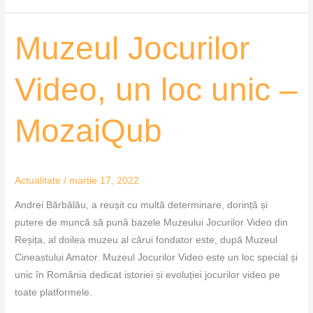
Muzeul
Muzeul Jocurilor
Jocurilor
Video,
Video, un loc unic –
un
loc
MozaiQub
unic
–
MozaiQub
Actualitate
/
martie 17, 2022
Andrei Bărbălău, a reușit cu multă determinare, dorință și
putere de muncă să pună bazele Muzeului Jocurilor Video din
Reșița, al doilea muzeu al cărui fondator este, după Muzeul
Cineastului Amator. Muzeul Jocurilor Video este un loc special și
unic în România dedicat istoriei și evoluției jocurilor video pe
toate platformele.