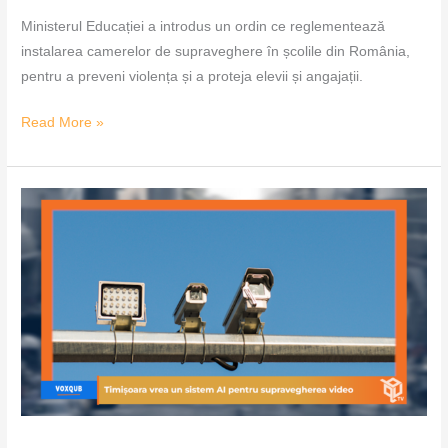
Ministerul Educației a introdus un ordin ce reglementează
instalarea camerelor de supraveghere în școlile din România,
pentru a preveni violența și a proteja elevii și angajații.
Read More »
Timișoara
vrea
un
sistem
AI
pentru
supravegherea
video
–
VoxQub