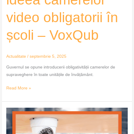
video obligatorii în
școli – VoxQub
Actualitate
/
septembrie 5, 2025
Guvernul se opune introducerii obligativității camerelor de
supraveghere în toate unitățile de învățământ.
Read More »
Supravegherea
video
în
școli