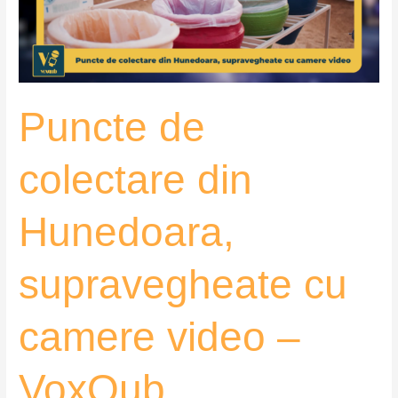
supravegheate
cu
camere
video
–
Puncte de
VoxQub
colectare din
Hunedoara,
supravegheate cu
camere video –
VoxQub