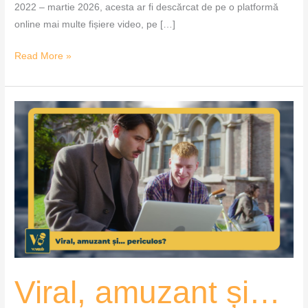
2022 – martie 2026, acesta ar fi descărcat de pe o platformă
online mai multe fișiere video, pe […]
Read More »
Viral,
amuzant
și…
periculos?
–
VoxQub
Viral, amuzant și…