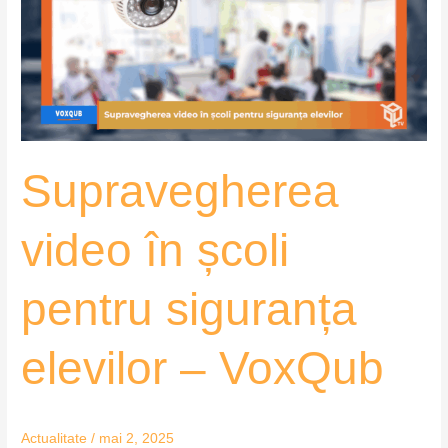
pentru
siguranța
elevilor
–
VoxQub
Supravegherea
video în școli
pentru siguranța
elevilor – VoxQub
Actualitate
/
mai 2, 2025