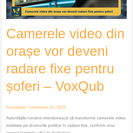
fixe
pentru
șoferi
Camerele video din
–
VoxQub
orașe vor deveni
radare fixe pentru
șoferi – VoxQub
Actualitate
/
octombrie 21, 2025
Autoritățile române intenționează să transforme camerele video
instalate pe drumurile publice în radare fixe, conform unui
proiect legislativ aflat în dezbatere.