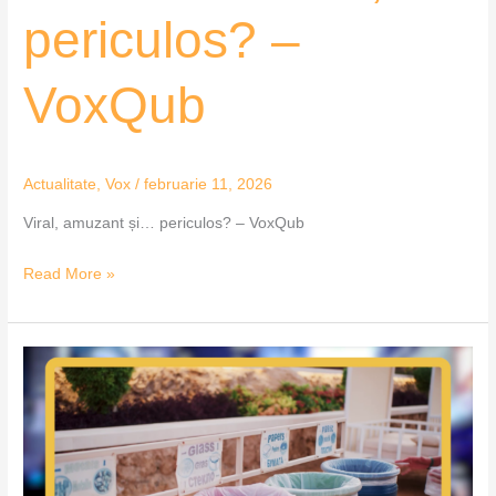
periculos? –
VoxQub
Actualitate
,
Vox
/
februarie 11, 2026
Viral, amuzant și… periculos? – VoxQub
Read More »
Puncte
de
colectare
din
Hunedoara,