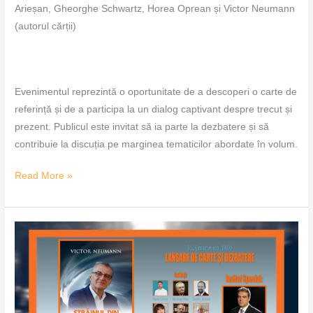
Arieșan, Gheorghe Schwartz, Horea Oprean și Victor Neumann
(autorul cărții)
Evenimentul reprezintă o oportunitate de a descoperi o carte de
referință și de a participa la un dialog captivant despre trecut și
prezent. Publicul este invitat să ia parte la dezbatere și să
contribuie la discuția pe marginea tematicilor abordate în volum.
Read More »
„Străinul
din
interior”
ajunge
la