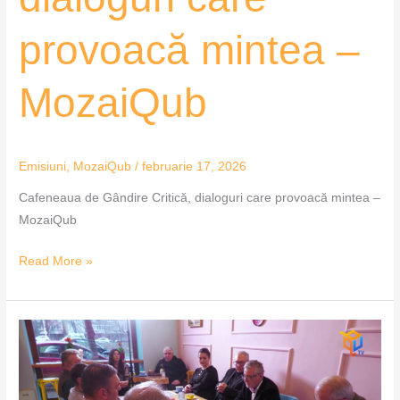
provoacă mintea –
MozaiQub
Emisiuni
,
MozaiQub
/
februarie 17, 2026
Cafeneaua de Gândire Critică, dialoguri care provoacă mintea –
MozaiQub
Read More »
QubTv
te
provoacă
la