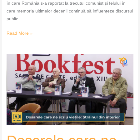
în care România s-a raportat la trecutul comunist și felului în
care memoria ultimelor decenii continuă să influențeze discursul
public.
Read More »
Dosarele
care
ne
scriu
viețile:
Străinul
din
interior
–
MozaiQub