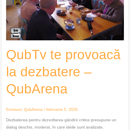
dezbatere
–
QubArena
QubTv te provoacă
la dezbatere –
QubArena
Emisiuni
,
QubArena
/
februarie 5, 2026
Dezbaterea pentru dezvoltarea gândirii critice presupune un
dialog deschis, moderat, în care ideile sunt analizate,