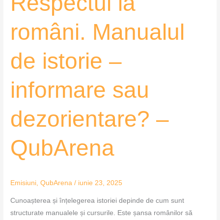
Respectul la
QubArena
români. Manualul
de istorie –
informare sau
dezorientare? –
QubArena
Emisiuni
,
QubArena
/
iunie 23, 2025
Cunoașterea și înțelegerea istoriei depinde de cum sunt
structurate manualele și cursurile. Este șansa românilor să