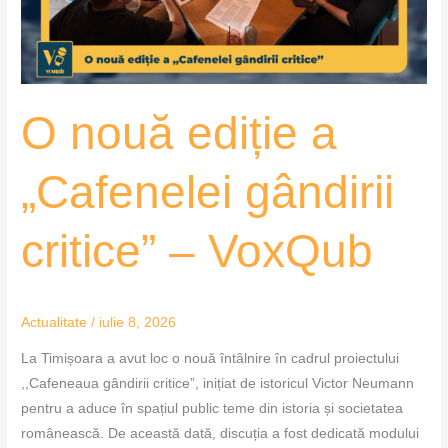
critice”
–
VoxQub
O nouă ediție a
„Cafenelei gândirii
critice” – VoxQub
Actualitate
/
iulie 8, 2026
La Timișoara a avut loc o nouă întâlnire în cadrul proiectului
,,Cafeneaua gândirii critice”, inițiat de istoricul Victor Neumann
pentru a aduce în spațiul public teme din istoria și societatea
românească. De această dată, discuția a fost dedicată modului