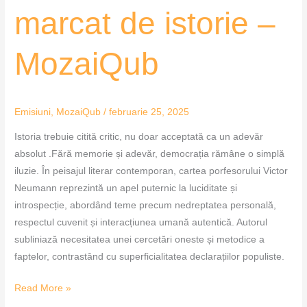
marcat de istorie –
MozaiQub
Emisiuni
,
MozaiQub
/
februarie 25, 2025
Istoria trebuie citită critic, nu doar acceptată ca un adevăr
absolut .Fără memorie și adevăr, democrația rămâne o simplă
iluzie. În peisajul literar contemporan, cartea porfesorului Victor
Neumann reprezintă un apel puternic la luciditate și
introspecție, abordând teme precum nedreptatea personală,
respectul cuvenit și interacțiunea umană autentică. Autorul
subliniază necesitatea unei cercetări oneste și metodice a
faptelor, contrastând cu superficialitatea declarațiilor populiste.
Read More »