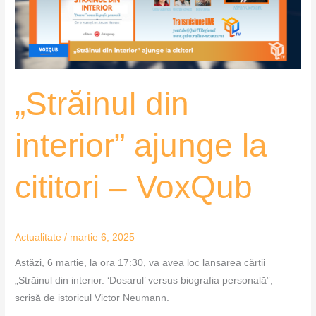
cititori
–
VoxQub
„Străinul din
interior” ajunge la
cititori – VoxQub
Actualitate
/
martie 6, 2025
Astăzi, 6 martie, la ora 17:30, va avea loc lansarea cărții
„Străinul din interior. ‘Dosarul’ versus biografia personală”,
scrisă de istoricul Victor Neumann.