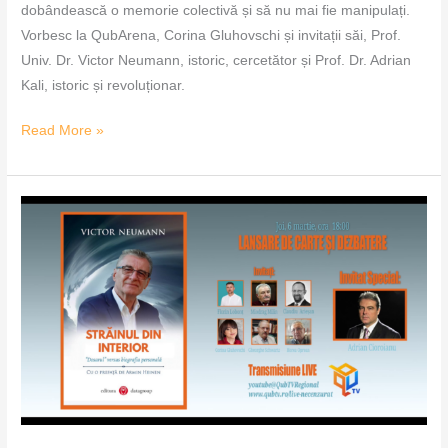
dobândească o memorie colectivă și să nu mai fie manipulați.
Vorbesc la QubArena, Corina Gluhovschi și invitații săi, Prof.
Univ. Dr. Victor Neumann, istoric, cercetător și Prof. Dr. Adrian
Kali, istoric și revoluționar.
Read More »
Lansarea
și
dezbaterea
cărții
„Străinul
din
interior.
Dosarul
versus
biografia