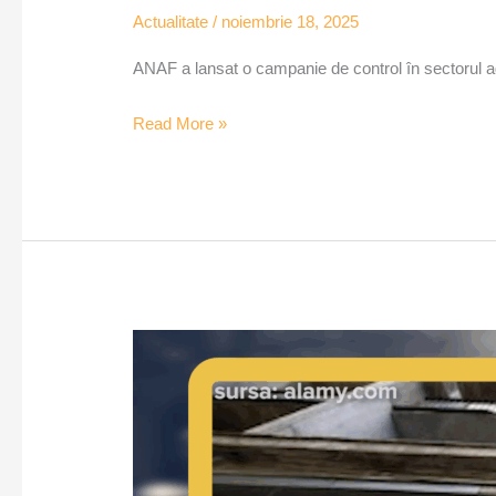
Actualitate
/
noiembrie 18, 2025
ANAF a lansat o campanie de control în sectorul agr
Read More »
ANPIS
verifică
drepturile
tinerilor
din
protecție