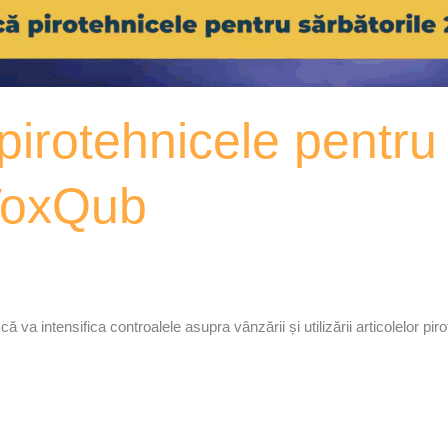
ă pirotehnicele pentru
VoxQub
ă va intensifica controalele asupra vânzării și utilizării articolelor pi