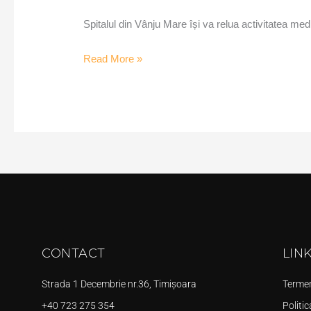
Spitalul din Vânju Mare își va relua activitatea med
Read More »
CONTACT
LIN
Strada 1 Decembrie nr.36, Timișoara
Termeni
+40 723 275 354
Politic