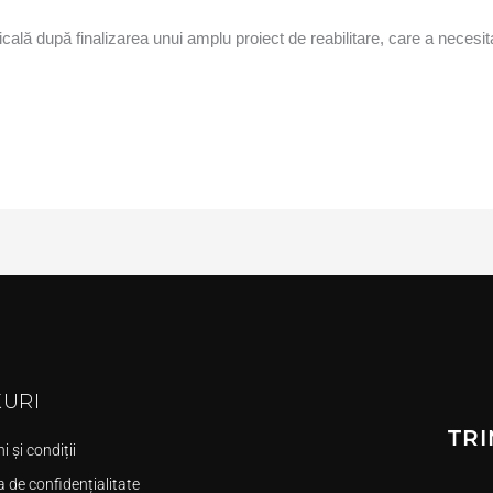
icală după finalizarea unui amplu proiect de reabilitare, care a necesita
KURI
TRI
 și condiții
a de confidențialitate