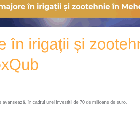
e în irigații și zooteh
oxQub
re avansează, în cadrul unei investiții de 70 de milioane de euro.