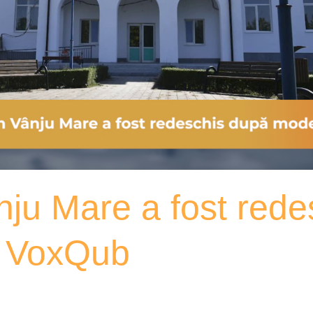
ânju Mare a fost red
– VoxQub