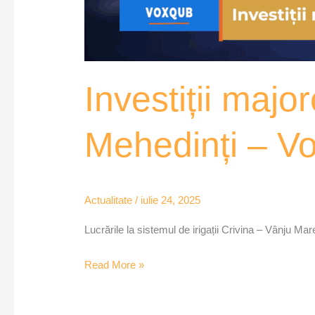
Investiții major
Mehedinți – V
Actualitate
/
iulie 24, 2025
Lucrările la sistemul de irigații Crivina – Vânju Ma
Read More »