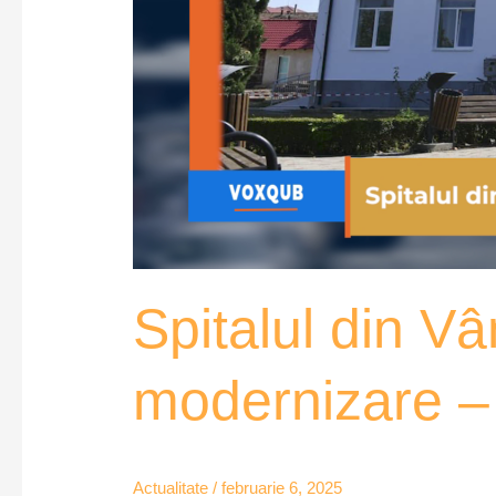
Spitalul din V
modernizare 
Actualitate
/
februarie 6, 2025