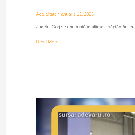
Actualitate
/
ianuarie 12, 2026
Județul Gorj se confruntă în ultimele săptămâni cu n
Read More »
CJSU
Timiș
ia
măsuri
urgente