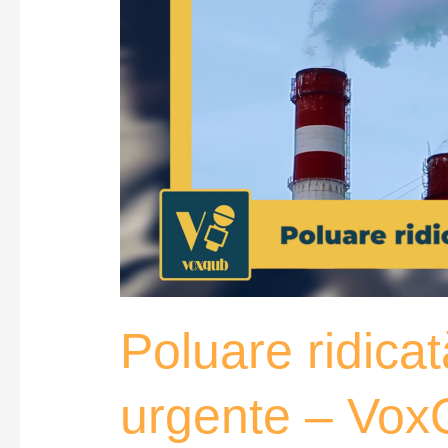
Poluare ridicat
urgente – Vo