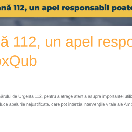
ă 112, un apel respo
VoxQub
i de Urgență 112, pentru a atrage atenția asupra importanței utiliz
uce apelurile nejustificate, care pot întârzia intervențiile vitale ale A