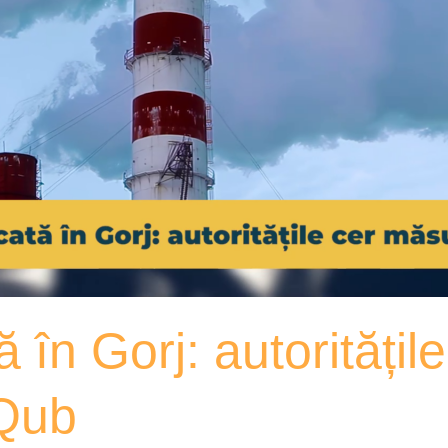
ă în Gorj: autoritățil
xQub