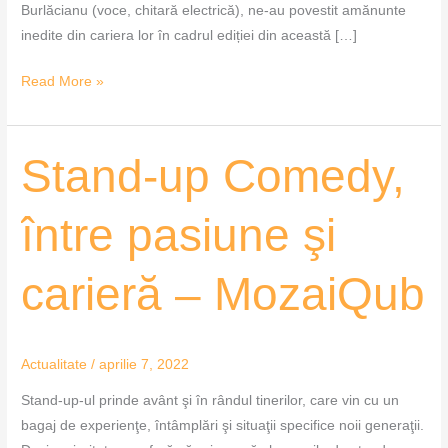
Burlăcianu (voce, chitară electrică), ne-au povestit amănunte
inedite din cariera lor în cadrul ediției din această […]
Read More »
Stand-
Stand-up Comedy,
up
Comedy,
între pasiune şi
între
pasiune
carieră – MozaiQub
şi
carieră
–
MozaiQub
Actualitate
/
aprilie 7, 2022
Stand-up-ul prinde avânt şi în rândul tinerilor, care vin cu un
bagaj de experienţe, întâmplări şi situaţii specifice noii generaţii.