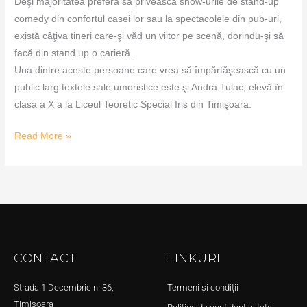
Deşi majoritatea preferă să privească show-urile de stand-up
comedy din confortul casei lor sau la spectacolele din pub-uri,
există câţiva tineri care-şi văd un viitor pe scenă, dorindu-şi să
facă din stand up o carieră.
Una dintre aceste persoane care vrea să împărtăşească cu un
public larg textele sale umoristice este şi Andra Tulac, elevă în
clasa a X a la Liceul Teoretic Special Iris din Timişoara.
Read More »
CONTACT
LINKURI
Strada 1 Decembrie nr.36,
Termeni și condiții
Timișoara