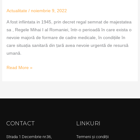
Actualitate
/
noiembrie 9, 2022
A fost infiintata in 1945, prin decret regal semnat de majestatea
sa , Regele Mihai I al Romaniei, într-o perioadă în care exista o
nevoie majoră de formare de cadre medicale, în condițiile în
care situația sanitară din țară avea nevoie urgentă de resursă
umană.
Read More »
CONTACT
LINKURI
Strada 1 Decembrie nr.36,
Termeni și condiții