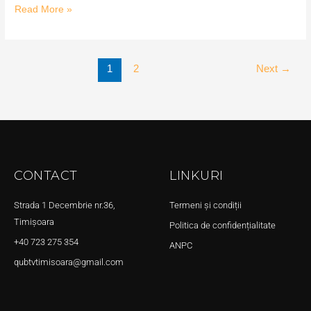
Read More »
1
2
Next
→
CONTACT
LINKURI
Strada 1 Decembrie nr.36,
Termeni și condiții
Timișoara
Politica de confidențialitate
+40 723 275 354
ANPC
qubtvtimisoara@gmail.com