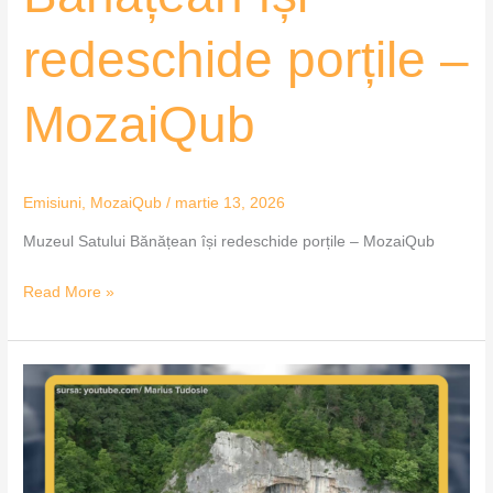
redeschide porțile –
MozaiQub
Emisiuni
,
MozaiQub
/
martie 13, 2026
Muzeul Satului Bănățean își redeschide porțile – MozaiQub
Read More »
Lucrări
finalizate
în
Parcul
Domogled–