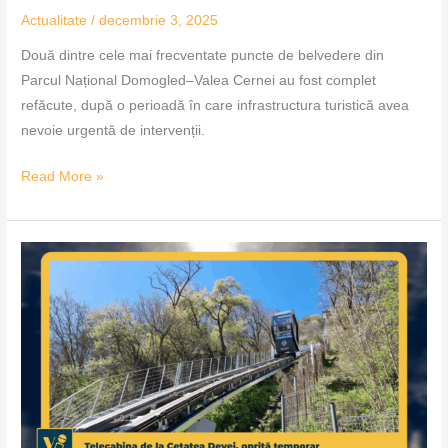
Actualitate
/
decembrie 3, 2025
Două dintre cele mai frecventate puncte de belvedere din
Parcul Național Domogled–Valea Cernei au fost complet
refăcute, după o perioadă în care infrastructura turistică avea
nevoie urgentă de intervenții.
Read More »
Telecabina
de
la
Cetatea
Devei,
oprită
temporar
–