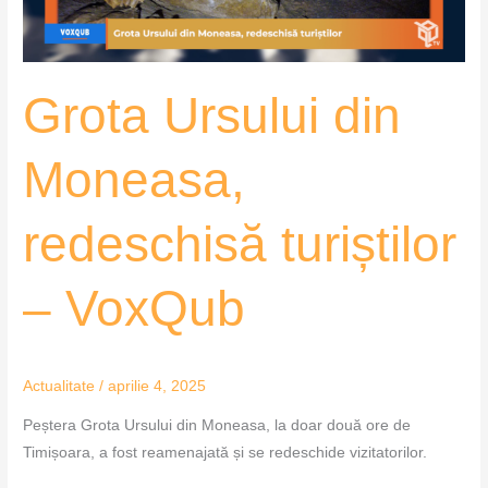
VoxQub
Grota Ursului din
Moneasa,
redeschisă turiștilor
– VoxQub
Actualitate
/
aprilie 4, 2025
Peștera Grota Ursului din Moneasa, la doar două ore de
Timișoara, a fost reamenajată și se redeschide vizitatorilor.