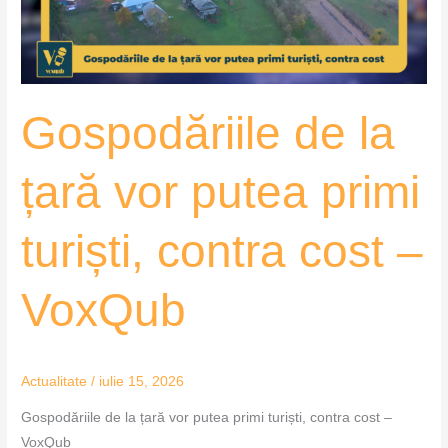
primi
turiști,
contra
cost
Gospodăriile de la
–
VoxQub
țară vor putea primi
turiști, contra cost –
VoxQub
Actualitate
/
iulie 15, 2026
Gospodăriile de la țară vor putea primi turiști, contra cost –
VoxQub