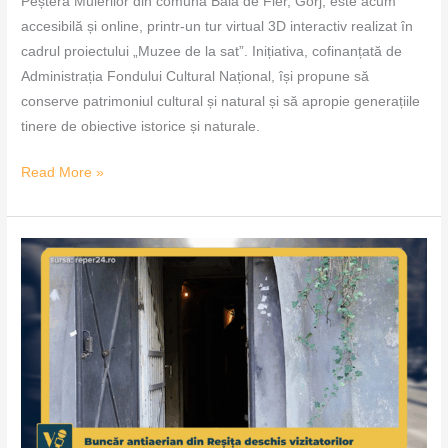
Peștera Muierilor din comuna Baia de Fier, Gorj, este acum
accesibilă și online, printr-un tur virtual 3D interactiv realizat în
cadrul proiectului „Muzee de la sat”. Inițiativa, cofinanțată de
Administrația Fondului Cultural Național, își propune să
conserve patrimoniul cultural și natural și să apropie generațiile
tinere de obiective istorice și naturale.
Read More »
Buncăr
antiaerian
din
Reșița
deschis
vizitatorilor
–
VoxQub