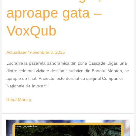
aproape gata –
VoxQub
Actualitate
/
noiembrie 3, 2025
Lucrările la pasarela panoramică din zona Cascadei Bigăr, una
dintre cele mai vizitate destinații turistice din Banatul Montan, se
apropie de final. Proiectul este derulat cu sprijinul Companiei
Naționale de Investiții.
Read More »
Peștera
Muierilor