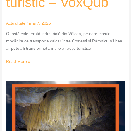
turistic – VoxQub
Actualitate
/
mai 7, 2025
O fostă cale ferată industrială din Vâlcea, pe care circula
mocănița ce transporta calcar între Costești și Râmnicu Vâlcea,
ar putea fi transformată într-o atracție turistică.
Read More »
Grota
Ursului
din
Moneasa,
redeschisă
turiștilor
–