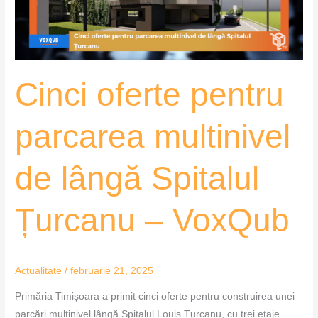
lângă
Spitalul
Țurcanu
–
Cinci oferte pentru
VoxQub
parcarea multinivel
de lângă Spitalul
Țurcanu – VoxQub
Actualitate
/
februarie 21, 2025
Primăria Timișoara a primit cinci oferte pentru construirea unei
parcări multinivel lângă Spitalul Louis Țurcanu, cu trei etaje