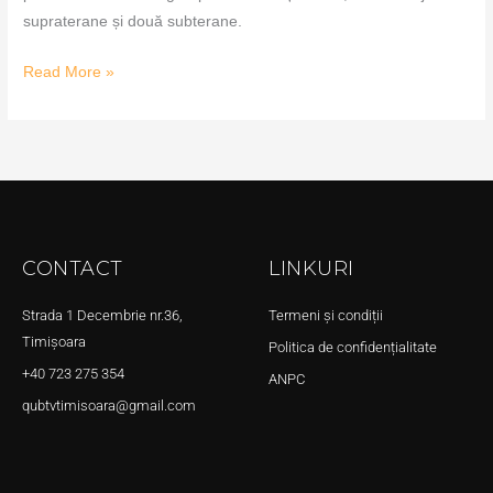
supraterane și două subterane.
Read More »
CONTACT
LINKURI
Strada 1 Decembrie nr.36,
Termeni și condiții
Timișoara
Politica de confidențialitate
+40 723 275 354
ANPC
qubtvtimisoara@gmail.com