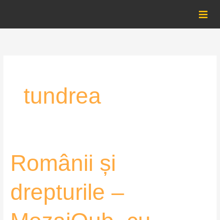
Skip
to
content
tundrea
Românii
Românii și
și
drepturile
drepturile –
–
MozaiQub,
cu