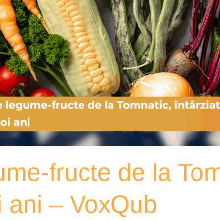
ume-fructe de la Tomn
i ani – VoxQub