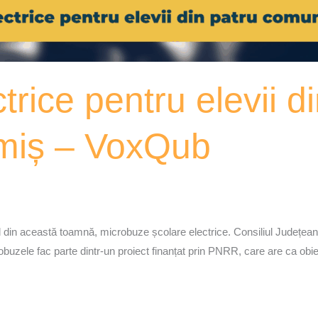
rice pentru elevii d
miș – VoxQub
din această toamnă, microbuze școlare electrice. Consiliul Județean a 
obuzele fac parte dintr-un proiect finanțat prin PNRR, care are ca obie