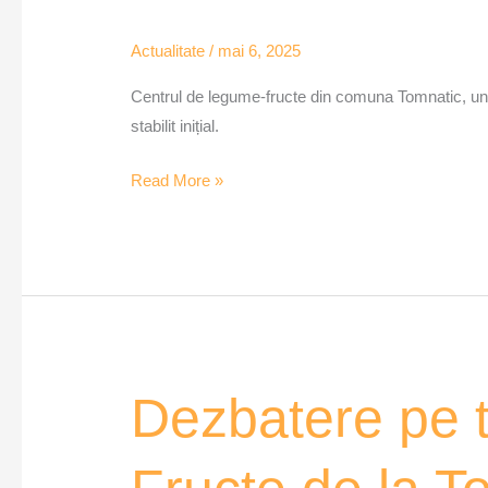
Actualitate
/
mai 6, 2025
Centrul de legume-fructe din comuna Tomnatic, un pro
stabilit inițial.
Read More »
Dezbatere
Dezbatere pe 
pe
tema
Centrului