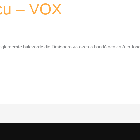
cu – VOX
 aglomerate bulevarde din Timișoara va avea o bandă dedicată mijloac