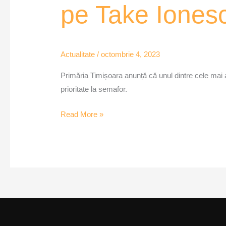
pe Take Iones
de
transport
în
comun
Actualitate
/
octombrie 4, 2023
pe
Primăria Timișoara anunță că unul dintre cele mai
Take
prioritate la semafor.
Ionescu
–
Read More »
VOX