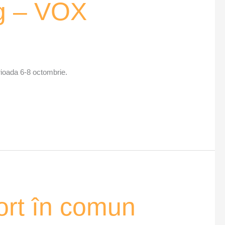
ng – VOX
erioada 6-8 octombrie.
ort în comun