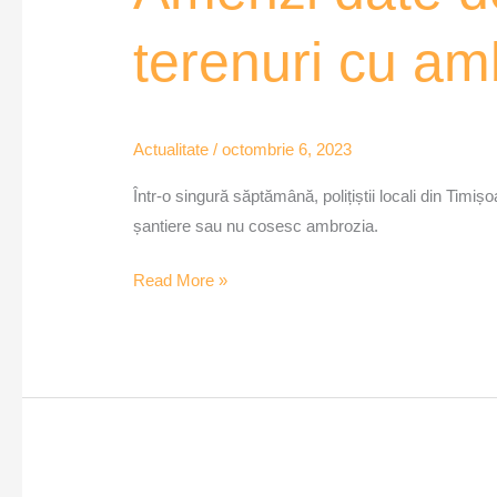
de
terenuri cu am
Poliția
Locală
Timișoara
pentru
Actualitate
/
octombrie 6, 2023
terenuri
Într-o singură săptămână, polițiștii locali din Tim
cu
șantiere sau nu cosesc ambrozia.
ambrozie
și
Read More »
mizerie
–
VOX