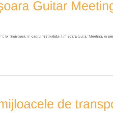
ișoara Guitar Meeti
zenți la Timișoara, în cadrul festivalului Timișoara Guitar Meeting, în p
mijloacele de transp