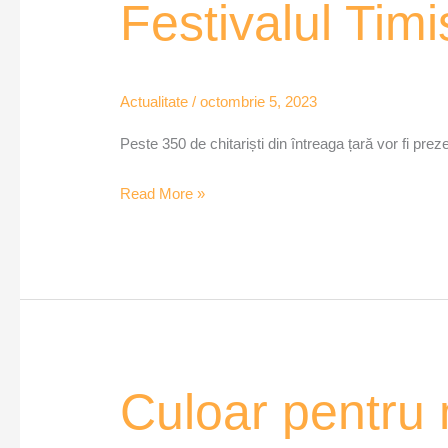
Festivalul
Festivalul Tim
Timișoara
Guitar
Meeting
Actualitate
/
octombrie 5, 2023
–
VOX
Peste 350 de chitariști din întreaga țară vor fi pre
Read More »
Culoar
Culoar pentru 
pentru
mijloacele