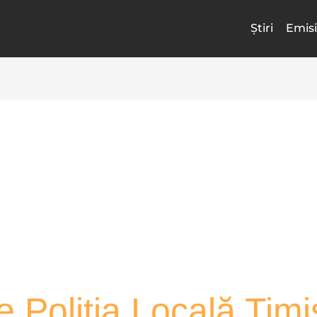
Știri
Emisi
 Poliția Locală Tim