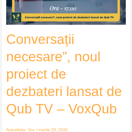
lansat
de
Qub
TV
Conversații
–
VoxQub
necesare”, noul
proiect de
dezbateri lansat de
Qub TV – VoxQub
Actualitate
,
Vox
/
martie 20, 2026