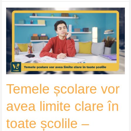
Temele
școlare
vor
avea
limite
clare
în
toate
școlile
–
Temele școlare vor
VoxQub
avea limite clare în
toate școlile –