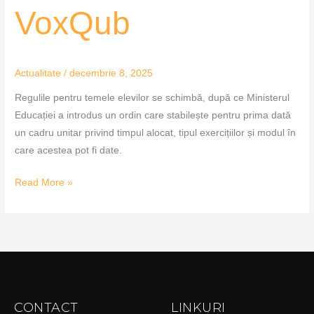
VoxQub
Actualitate
/
decembrie 8, 2025
Regulile pentru temele elevilor se schimbă, după ce Ministerul
Educației a introdus un ordin care stabilește pentru prima dată
un cadru unitar privind timpul alocat, tipul exercițiilor și modul în
care acestea pot fi date.
Read More »
CONTACT
LINKURI