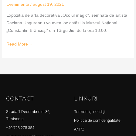
Evenimente
/
august 19, 2021
Expoziția de artă decorativă „Ocolul magic”, semnată de artista
Daciana Ungureanu va avea loc astăzi la Muzeul Național
„Constantin Brâncuși” din Târgu Jiu, de la ora 18:00.
Read More »
CONTACT
LINKURI
Strada 1 Decembrie nr.36,
Termeni și condiții
Timișoara
Politica de confidențialitate
+40 723 275 354
ANPC