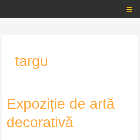
Skip
to
content
targu
Expoziție
Expoziție de artă
de
artă
decorativă
decorativă