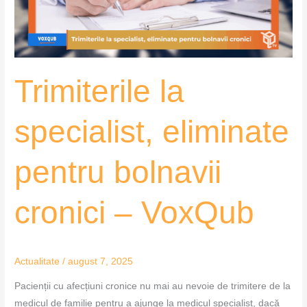
cronici
–
VoxQub
Trimiterile la
specialist, eliminate
pentru bolnavii
cronici – VoxQub
Actualitate
/
august 7, 2025
Pacienții cu afecțiuni cronice nu mai au nevoie de trimitere de la
medicul de familie pentru a ajunge la medicul specialist, dacă