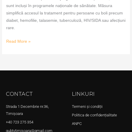
sunt incluși în programele naționale de sănătate. Măsura
simplifică accesul la tratament pentru persoane cu boli precum
diabet, hemofilie, talasemie, tuberculoză, HIV/SIDA sau afecțiuni
rare.
Read More »
CONTACT
LINKURI
Strada 1 Decembrie nr.36,
Termeni și condiții
Timișoara
Politica de confidențialitate
+40 723 275 354
ANPC
qubtvtimisoara@gmail.com