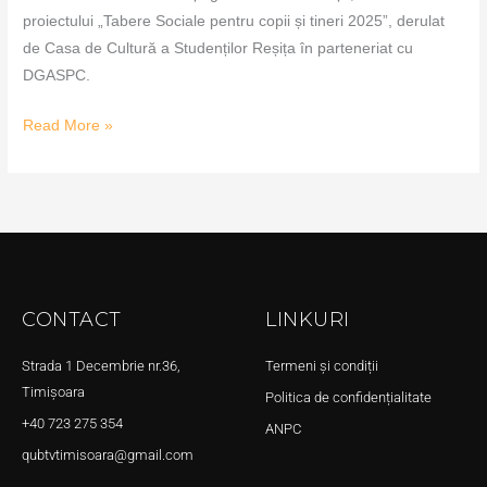
proiectului „Tabere Sociale pentru copii și tineri 2025”, derulat
de Casa de Cultură a Studenților Reșița în parteneriat cu
DGASPC.
Read More »
CONTACT
LINKURI
Strada 1 Decembrie nr.36,
Termeni și condiții
Timișoara
Politica de confidențialitate
+40 723 275 354
ANPC
qubtvtimisoara@gmail.com