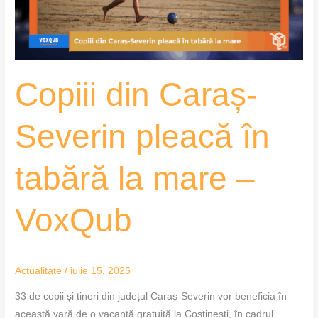
tabără
la
mare
–
Copiii din Caraș-
VoxQub
Severin pleacă în
tabără la mare –
VoxQub
Actualitate
/
iulie 15, 2025
33 de copii și tineri din județul Caraș-Severin vor beneficia în
această vară de o vacanță gratuită la Costinești, în cadrul