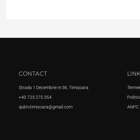
CONTACT
LIN
Strada 1 Decembrie nr.36, Timișoara
Termeni
+40 723 275 354
Politic
qubtvtimisoara@gmail.com
ANPC