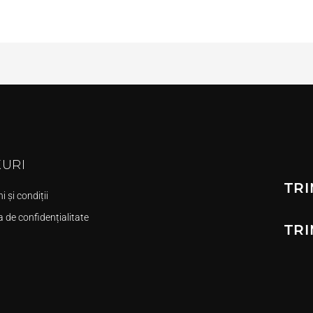
KURI
TRI
 și condiții
a de confidențialitate
TRI