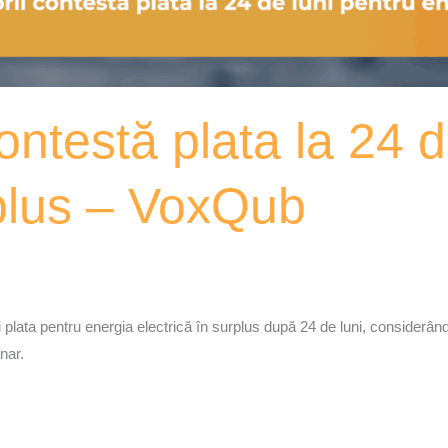
ontestă plata la 24 d
rplus – VoxQub
mi plata pentru energia electrică în surplus după 24 de luni, considerân
nar.