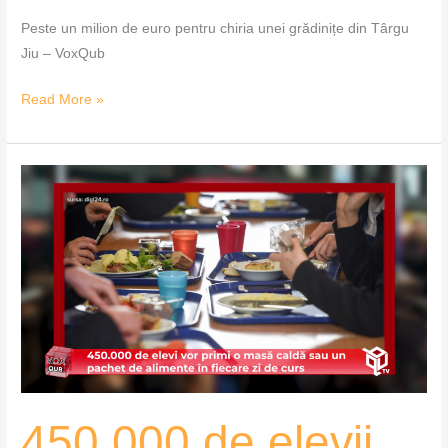
Peste un milion de euro pentru chiria unei grădinițe din Târgu
Jiu – VoxQub
Read More »
450.000
de
elevii
vor
primi
o
masă
caldă
sau
un
450.000 de elevii
pachet