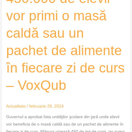
de
alimente
vor primi o masă
în
fiecare
caldă sau un
zi
de
curs
pachet de alimente
–
VoxQub
în fiecare zi de curs
– VoxQub
Actualitate
/
februarie 29, 2024
Guvernul a aprobat lista unităţilor şcolare din ţară unde elevii
vor beneficia de o masă caldă sau de un pachet de alimente în
fiecare zi de curs. Măsura vizează 450 de mii de copii, iar suma