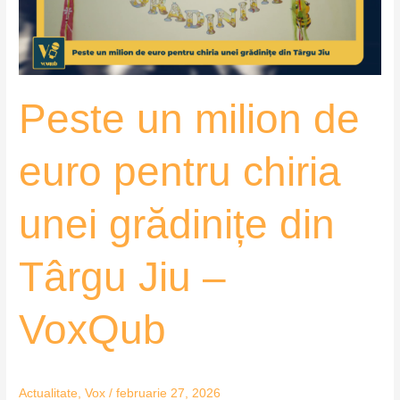
chiria
unei
grădinițe
din
Peste un milion de
Târgu
Jiu
–
euro pentru chiria
VoxQub
unei grădinițe din
Târgu Jiu –
VoxQub
Actualitate
,
Vox
/
februarie 27, 2026