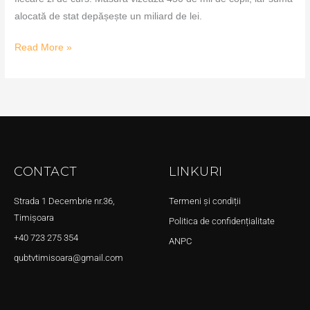
alocată de stat depășește un miliard de lei.
Read More »
CONTACT
LINKURI
Strada 1 Decembrie nr.36,
Termeni și condiții
Timișoara
Politica de confidențialitate
+40 723 275 354
ANPC
qubtvtimisoara@gmail.com