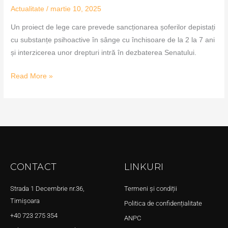
Actualitate
/
martie 10, 2025
Un proiect de lege care prevede sancționarea șoferilor depistați
cu substanțe psihoactive în sânge cu închisoare de la 2 la 7 ani
și interzicerea unor drepturi intră în dezbaterea Senatului.
Read More »
CONTACT
LINKURI
Strada 1 Decembrie nr.36,
Termeni și condiții
Timișoara
Politica de confidențialitate
+40 723 275 354
ANPC