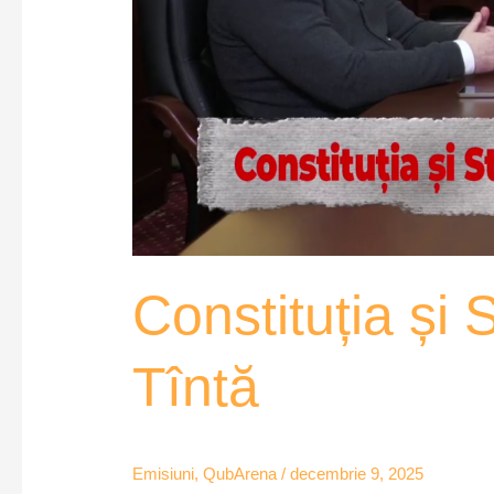
Constituția și 
Tîntă
Emisiuni
,
QubArena
/
decembrie 9, 2025