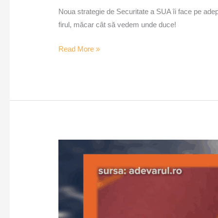
Noua strategie de Securitate a SUA îi face pe adepț
firul, măcar cât să vedem unde duce!
Read More »
România
plătește
lobby
în
SUA
pentru