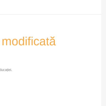
 modificată
ucației.