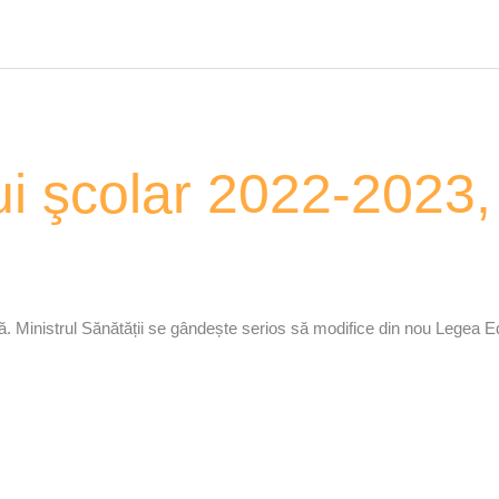
ui şcolar 2022-2023,
ă. Ministrul Sănătății se gândește serios să modifice din nou Legea Ed