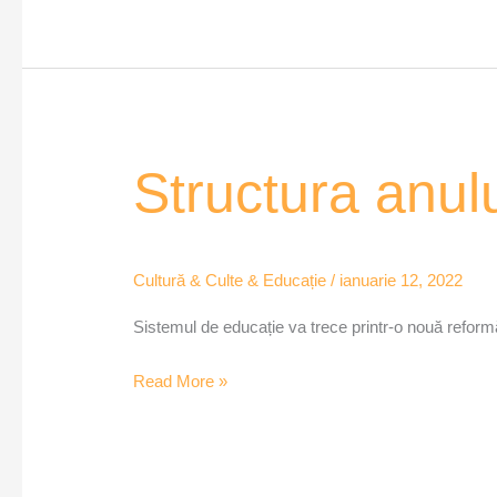
Structura
Structura anul
anului
şcolar
2022-
Cultură & Culte & Educație
/
ianuarie 12, 2022
2023,
modificată
Sistemul de educație va trece printr-o nouă reform
Read More »