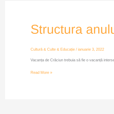
Structura
Structura anulu
anului
școlar
Cultură & Culte & Educație
/
ianuarie 3, 2022
Vacanța de Crăciun trebuia să fie o vacanță intersem
Read More »