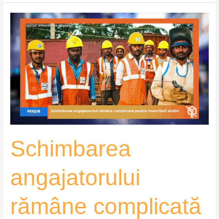
Schimbarea
angajatorului
rămâne
complicată
pentru
muncitorii
străini
–
VoxQub
Schimbarea
angajatorului
rămâne complicată