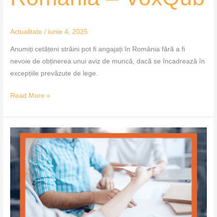
Actualitate
/
iunie 4, 2025
Anumiți cetățeni străini pot fi angajați în România fără a fi
nevoie de obținerea unui aviz de muncă, dacă se încadrează în
excepțiile prevăzute de lege.
Read More »
Obținerea
avizului
de
muncă
pentru
străini
în