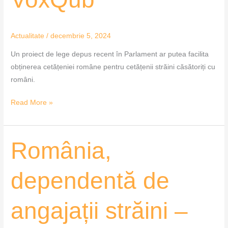
Actualitate
/
decembrie 5, 2024
Un proiect de lege depus recent în Parlament ar putea facilita
obținerea cetățeniei române pentru cetățenii străini căsătoriți cu
români.
Read More »
România,
România,
dependentă
de
dependentă de
angajații
străini
angajații străini –
–
MozaiQub