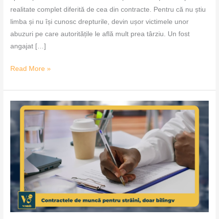
realitate complet diferită de cea din contracte. Pentru că nu știu
limba și nu își cunosc drepturile, devin ușor victimele unor
abuzuri pe care autoritățile le află mult prea târziu. Un fost
angajat […]
Read More »
Contractele
de
muncă
pentru
străini,
doar
bilingv
–
VoxQub