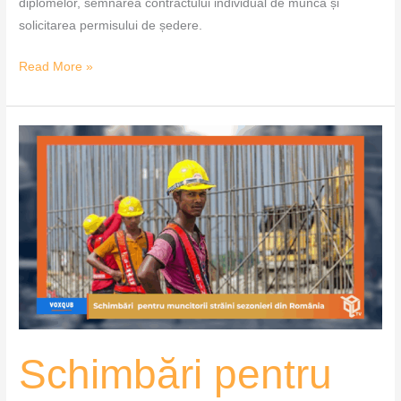
diplomelor, semnarea contractului individual de muncă și
solicitarea permisului de ședere.
Read More »
Schimbări
pentru
muncitorii
străini
sezonieri
din
România
–
VoxQub
Schimbări pentru