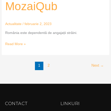
MozaiQub
Actualitate
/
februarie 2, 2023
România este dependentă de angajații străini.
Read More »
1
2
Next
→
CONTACT
LINKURI