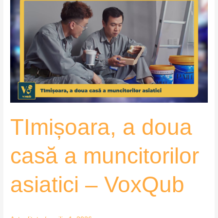
a
doua
casă
a
muncitorilor
asiatici
–
VoxQub
TImișoara, a doua
casă a muncitorilor
asiatici – VoxQub