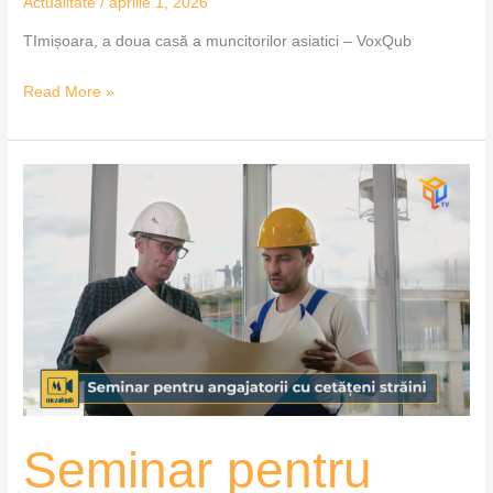
Actualitate
/
aprilie 1, 2026
TImișoara, a doua casă a muncitorilor asiatici – VoxQub
Read More »
Seminar
pentru
angajatorii
cu
cetățeni
străini
–
MozaiQub
Seminar pentru