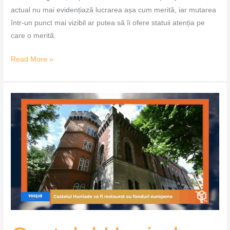
actual nu mai evidențiază lucrarea așa cum merită, iar mutarea
într-un punct mai vizibil ar putea să îi ofere statuii atenția pe
care o merită.
Read More »
Castelul
Huniade,
renovare
cu
pagube
de
la
început
–
VoxQub