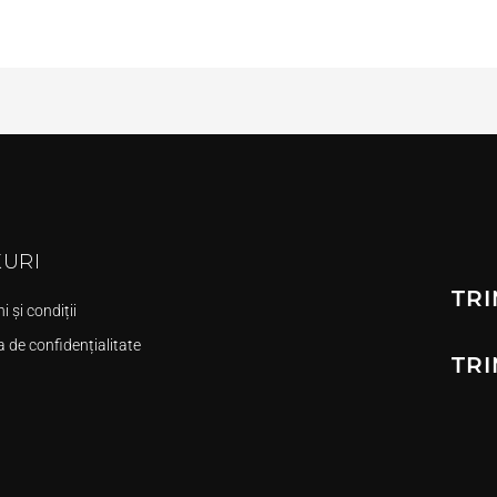
KURI
TRI
 și condiții
a de confidențialitate
TRI