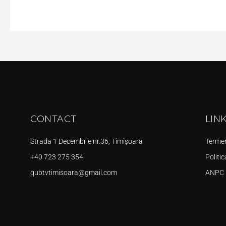
CONTACT
LIN
Strada 1 Decembrie nr.36, Timișoara
Termeni
+40 723 275 354
Politic
qubtvtimisoara@gmail.com
ANPC