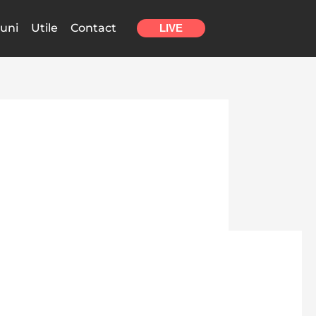
uni
Utile
Contact
LIVE