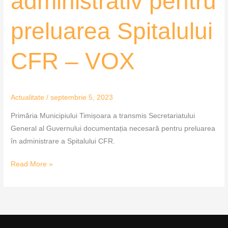
administrativ pentru
administrativ
pentru
preluarea Spitalului
preluarea
Spitalului
CFR – VOX
CFR
–
VOX
Actualitate
/
septembrie 5, 2023
Primăria Municipiului Timișoara a transmis Secretariatului
General al Guvernului documentația necesară pentru preluarea
în administrare a Spitalului CFR.
Read More »