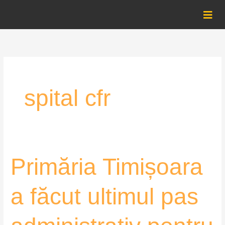
Skip
to
content
spital cfr
Primăria
Primăria Timișoara
Timișoara
a
a făcut ultimul pas
făcut
ultimul
pas