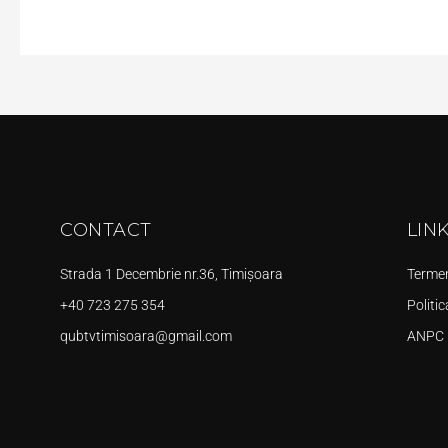
CONTACT
LIN
Strada 1 Decembrie nr.36, Timișoara
Termeni
+40 723 275 354
Politic
qubtvtimisoara@gmail.com
ANPC