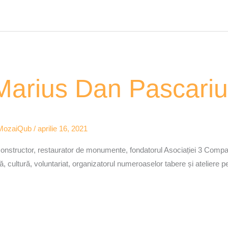
arius Dan Pascariu
MozaiQub
/
aprilie 16, 2021
constructor, restaurator de monumente, fondatorul Asociației 3 Compa
, cultură, voluntariat, organizatorul numeroaselor tabere și ateliere pe