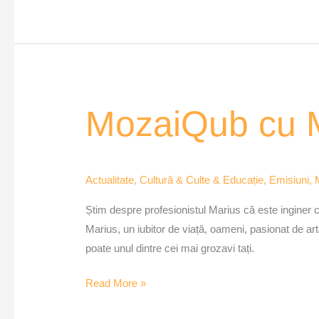
MozaiQub
MozaiQub cu M
cu
Marius
Dan
Actualitate
,
Cultură & Culte & Educație
,
Emisiuni
,
Pascariu
–
Știm despre profesionistul Marius că este inginer 
Ep.
Marius, un iubitor de viață, oameni, pasionat de artă
3
poate unul dintre cei mai grozavi tați.
Read More »