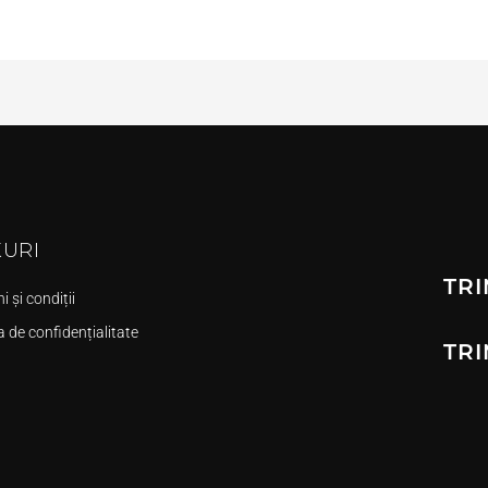
KURI
TRI
 și condiții
a de confidențialitate
TRI