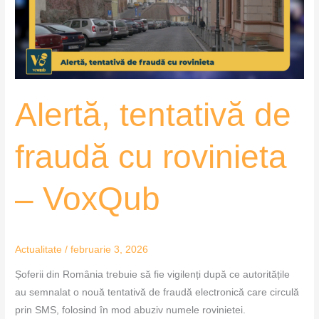
rovinieta
–
VoxQub
Alertă, tentativă de
fraudă cu rovinieta
– VoxQub
Actualitate
/
februarie 3, 2026
Șoferii din România trebuie să fie vigilenți după ce autoritățile
au semnalat o nouă tentativă de fraudă electronică care circulă
prin SMS, folosind în mod abuziv numele rovinietei.