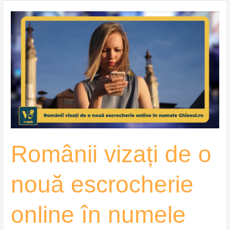
Românii
vizați
de
o
nouă
escrocherie
online
în
numele
Ghiseul.ro
Românii vizați de o
–
VoxQub
nouă escrocherie
online în numele