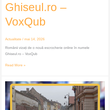
Ghiseul.ro –
VoxQub
Actualitate
/
mai 14, 2026
Românii vizați de o nouă escrocherie online în numele
Ghiseul.ro – VoxQub
Read More »
Alertă,
tentativă
de
fraudă
cu