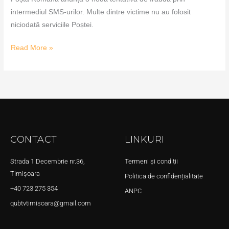
intermediul SMS-urilor. Multe dintre victime nu au folosit
niciodată serviciile Poștei.
Read More »
CONTACT
LINKURI
Strada 1 Decembrie nr.36,
Termeni și condiții
Timișoara
Politica de confidențialitate
+40 723 275 354
ANPC
qubtvtimisoara@gmail.com