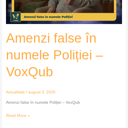
VoxQub
Amenzi false în
numele Poliției –
VoxQub
Actualitate
/
august 3, 2026
Amenzi false în numele Poliției – VoxQub
Read More »