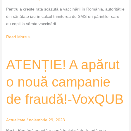
Pentru a crește rata scăzută a vaccinării în România, autoritățile
din sănătate iau în calcul trimiterea de SMS-uri părinților care
au copii la vârsta vaccinării.
Read More »
ATENȚIE!
ATENȚIE! A apărut
A
apărut
o nouă campanie
o
nouă
de fraudă!-VoxQUB
campanie
de
fraudă!-
VoxQUB
Actualitate
/
noiembrie 29, 2023
Poșta Română anunță o nouă tentativă de fraudă prin