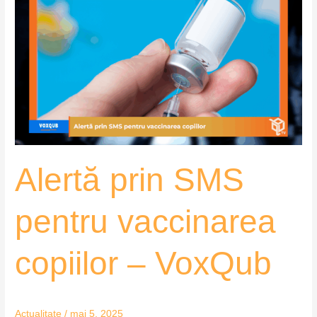
prin
SMS
pentru
vaccinarea
copiilor
–
VoxQub
Alertă prin SMS
pentru vaccinarea
copiilor – VoxQub
Actualitate
/
mai 5, 2025