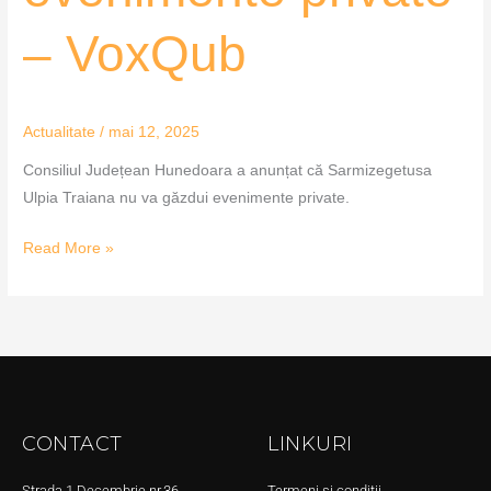
– VoxQub
Actualitate
/
mai 12, 2025
Consiliul Județean Hunedoara a anunțat că Sarmizegetusa
Ulpia Traiana nu va găzdui evenimente private.
Read More »
CONTACT
LINKURI
Strada 1 Decembrie nr.36,
Termeni și condiții