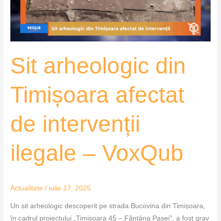
intervenții
ilegale
–
VoxQub
Sit arheologic din
Timișoara afectat
de intervenții
ilegale – VoxQub
Actualitate
/
iulie 17, 2025
Un sit arheologic descoperit pe strada Bucovina din Timișoara,
în cadrul proiectului „Timișoara 45 – Fântâna Pașei”, a fost grav